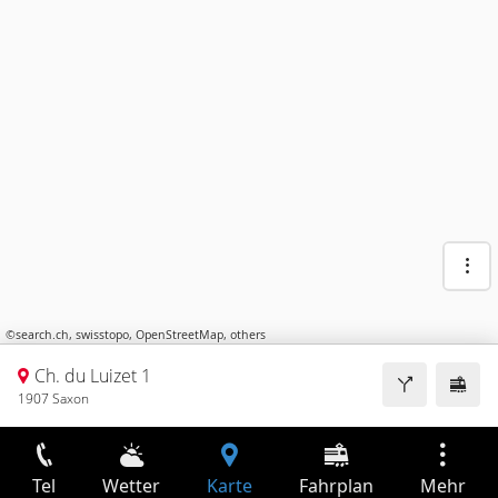
©
search.ch
,
swisstopo
,
OpenStreetMap
,
others
Ch. du Luizet 1
1907 Saxon
Tel
Wetter
Karte
Fahrplan
Mehr