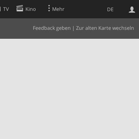
TV
Kino
Mehr
DE
Feedback geben
|
Zur alten Karte wechseln
Websuche
Apps