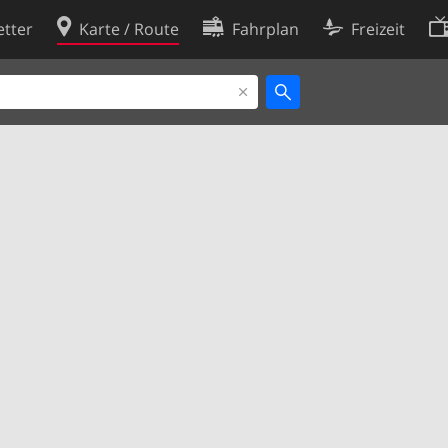
tter
Karte / Route
Fahrplan
Freizeit
Cookie-Richtlinie
ingungen
Cookie-Einstellungen
rklärung
Entwickler