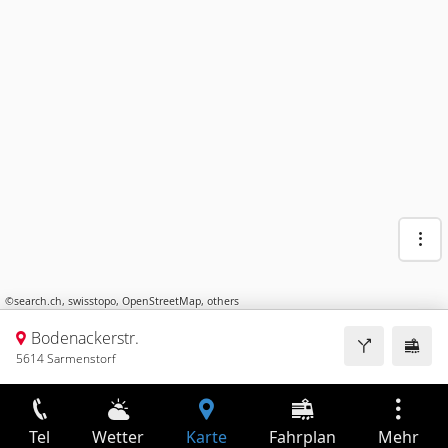
©
search.ch
,
swisstopo
,
OpenStreetMap
,
others
Bodenackerstr.
5614 Sarmenstorf
Tel
Wetter
Karte
Fahrplan
Mehr