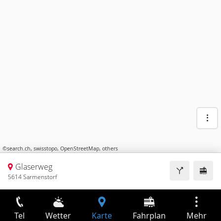
©
search.ch
,
swisstopo
,
OpenStreetMap
,
others
Glaserweg
5614 Sarmenstorf
Tel
Wetter
Karte
Fahrplan
Mehr