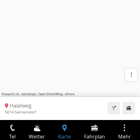
©
search.ch
,
swisstopo
,
OpenStreetMap
,
others
Haselweg
5614 Sarmenstorf
Tel
Wetter
Karte
Fahrplan
Mehr