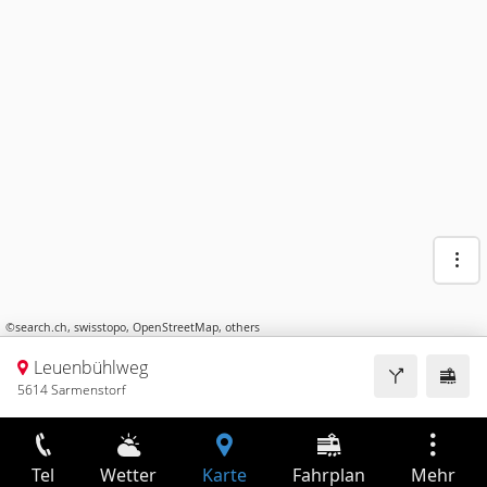
©
search.ch
,
swisstopo
,
OpenStreetMap
,
others
Leuenbühlweg
5614 Sarmenstorf
Tel
Wetter
Karte
Fahrplan
Mehr