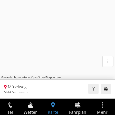
©
search.ch
,
swisstopo
,
OpenStreetMap
,
others
Müselweg
5614 Sarmenstorf
Tel
Wetter
Karte
Fahrplan
Mehr