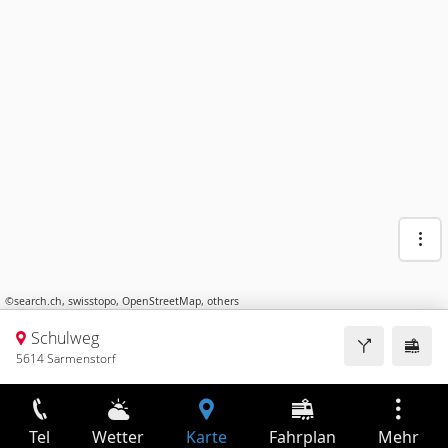
©
search.ch
,
swisstopo
,
OpenStreetMap
,
others
Schulweg
5614 Sarmenstorf
Tel
Wetter
Karte
Fahrplan
Mehr