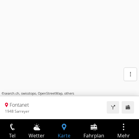
©
search.ch
,
swisstopo
,
OpenStreetMap
,
others
Fontanet
1948 Sarreyer
Tel
Wetter
Karte
Fahrplan
Mehr