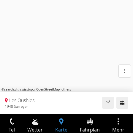
©
search.ch
,
swisstopo
,
OpenStreetMap
,
others
Les Oushles
1948 Sarreyer
Tel
Wetter
Karte
Fahrplan
Mehr