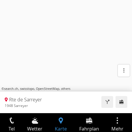
©
search.ch
,
swisstopo
,
OpenStreetMap
,
others
Rte de Sarreyer
1948 Sarreyer
Tel
Wetter
Karte
Fahrplan
Mehr