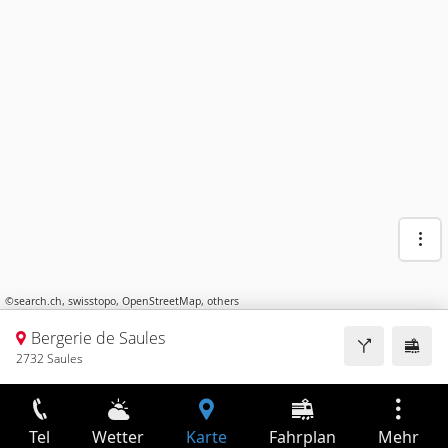
©
search.ch
,
swisstopo
,
OpenStreetMap
,
others
Bergerie de Saules
2732 Saules
Tel
Wetter
Karte
Fahrplan
Mehr