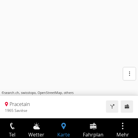
©
search.ch
,
swisstopo
,
OpenStreetMap
,
others
Pracetain
1965 Savièse
Tel
Wetter
Karte
Fahrplan
Mehr