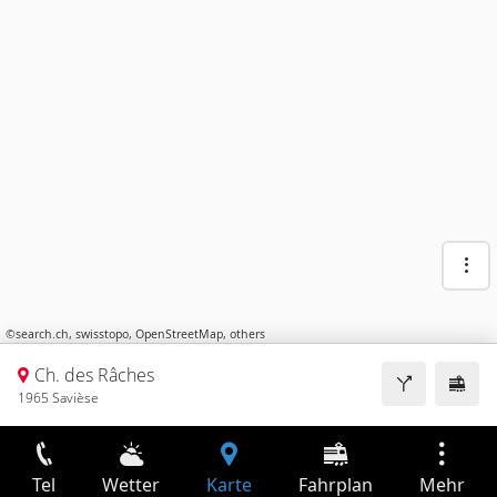
©
search.ch
,
swisstopo
,
OpenStreetMap
,
others
Ch. des Râches
1965 Savièse
Tel
Wetter
Karte
Fahrplan
Mehr