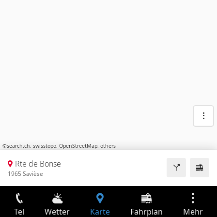
©
search.ch
,
swisstopo
,
OpenStreetMap
,
others
Rte de Bonse
1965 Savièse
Tel
Wetter
Karte
Fahrplan
Mehr