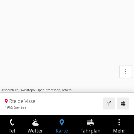
©
search.ch
,
swisstopo
,
OpenStreetMap
,
others
Rte de Visse
1965 Savièse
Tel
Wetter
Karte
Fahrplan
Mehr