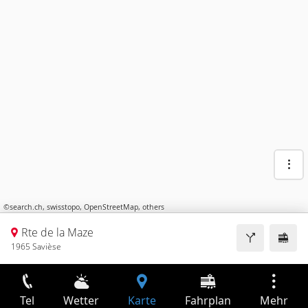
©
search.ch
,
swisstopo
,
OpenStreetMap
,
others
Rte de la Maze
1965 Savièse
Tel
Wetter
Karte
Fahrplan
Mehr