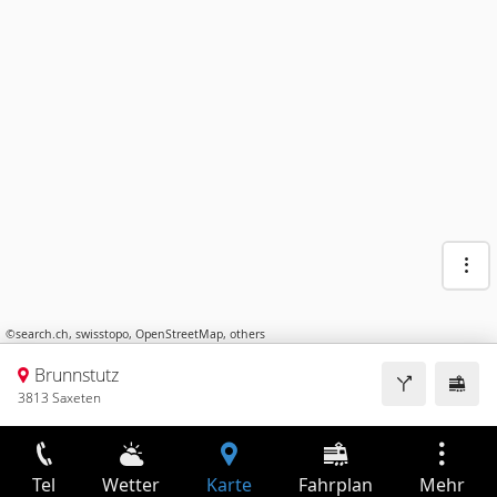
©
search.ch
,
swisstopo
,
OpenStreetMap
,
others
Brunnstutz
3813 Saxeten
Tel
Wetter
Karte
Fahrplan
Mehr