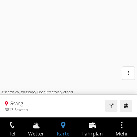
©
search.ch
,
swisstopo
,
OpenStreetMap
,
others
Gsang
3813 Saxeten
Tel
Wetter
Karte
Fahrplan
Mehr