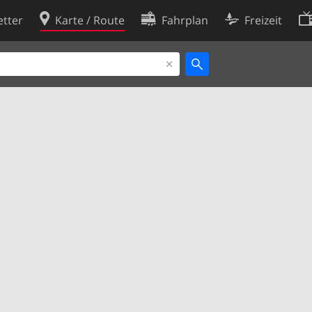
tter
Karte / Route
Fahrplan
Freizeit
Cookie-Richtlinie
ingungen
Cookie-Einstellungen
rklärung
Entwickler