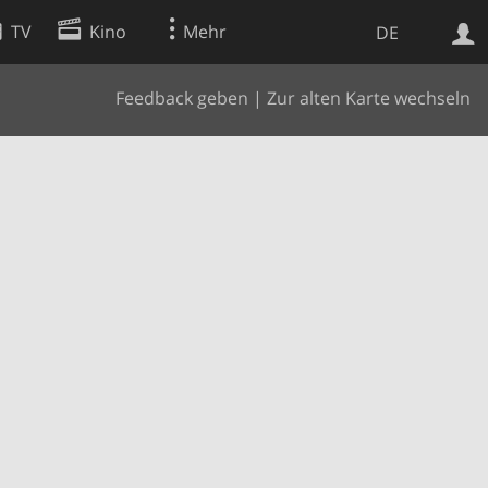
TV
Kino
Mehr
DE
Feedback geben
|
Zur alten Karte wechseln
Websuche
Apps