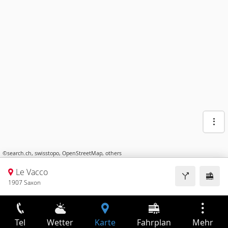
©
search.ch
,
swisstopo
,
OpenStreetMap
,
others
Le Vacco
1907 Saxon
Tel
Wetter
Karte
Fahrplan
Mehr