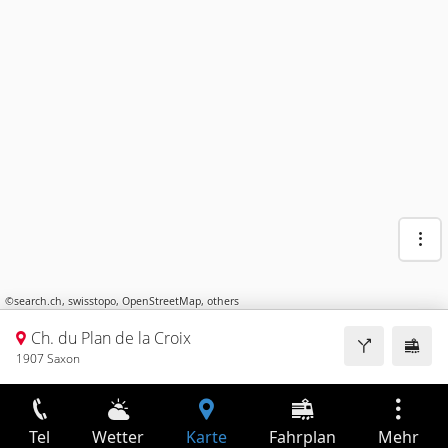
©
search.ch
,
swisstopo
,
OpenStreetMap
,
others
Ch. du Plan de la Croix
1907 Saxon
Tel
Wetter
Karte
Fahrplan
Mehr