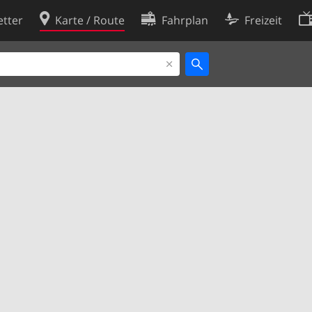
tter
Karte / Route
Fahrplan
Freizeit
Cookie-Richtlinie
ingungen
Cookie-Einstellungen
rklärung
Entwickler