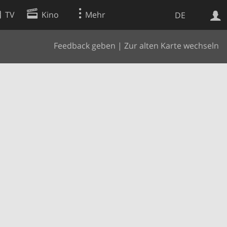
TV
Kino
Mehr
DE
Feedback geben
|
Zur alten Karte wechseln
Websuche
Apps