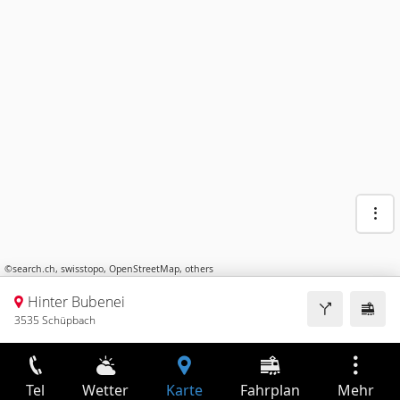
©
search.ch
,
swisstopo
,
OpenStreetMap
,
others
Hinter Bubenei
3535 Schüpbach
Tel
Wetter
Karte
Fahrplan
Mehr