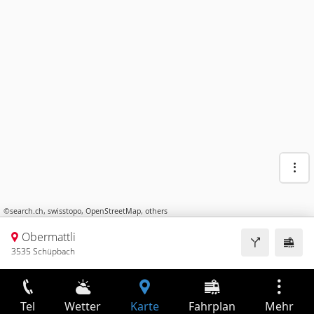
©
search.ch
,
swisstopo
,
OpenStreetMap
,
others
Obermattli
3535 Schüpbach
Tel
Wetter
Karte
Fahrplan
Mehr