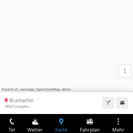
©
search.ch
,
swisstopo
,
OpenStreetMap
,
others
Brunnacher
3054 Schüpfen
Tel
Wetter
Karte
Fahrplan
Mehr