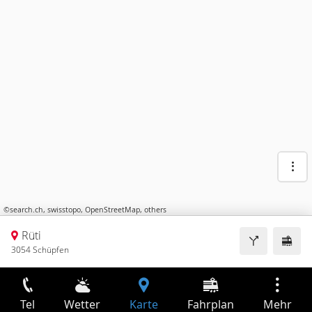
©
search.ch
,
swisstopo
,
OpenStreetMap
,
others
Rüti
3054 Schüpfen
Tel
Wetter
Karte
Fahrplan
Mehr