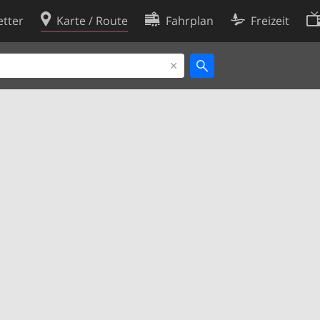
tter
Karte / Route
Fahrplan
Freizeit
Cookie-Richtlinie
ingungen
Cookie-Einstellungen
rklärung
Entwickler