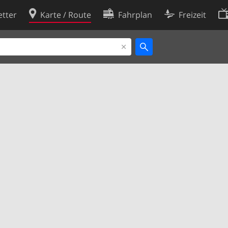
tter
Karte / Route
Fahrplan
Freizeit
Cookie-Richtlinie
ingungen
Cookie-Einstellungen
rklärung
Entwickler