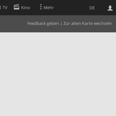
TV
Kino
Mehr
DE
Feedback geben
|
Zur alten Karte wechseln
Websuche
Apps