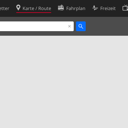
tter
Karte / Route
Fahrplan
Freizeit
Cookie-Richtlinie
ingungen
Cookie-Einstellungen
rklärung
Entwickler