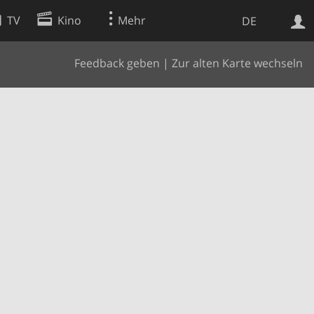
TV
Kino
Mehr
DE
Feedback geben
|
Zur alten Karte wechseln
Websuche
Apps