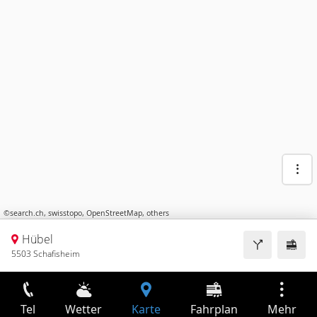
©
search.ch
,
swisstopo
,
OpenStreetMap
,
others
Hübel
5503 Schafisheim
Tel
Wetter
Karte
Fahrplan
Mehr