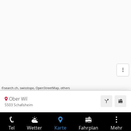
©
search.ch
,
swisstopo
,
OpenStreetMap
,
others
Ober Wil
5503 Schafisheim
Tel
Wetter
Karte
Fahrplan
Mehr