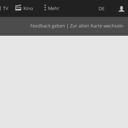
TV
Kino
Mehr
DE
Feedback geben
|
Zur alten Karte wechseln
Websuche
Apps