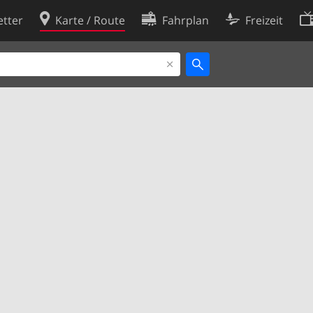
tter
Karte / Route
Fahrplan
Freizeit
Cookie-Richtlinie
ingungen
Cookie-Einstellungen
rklärung
Entwickler