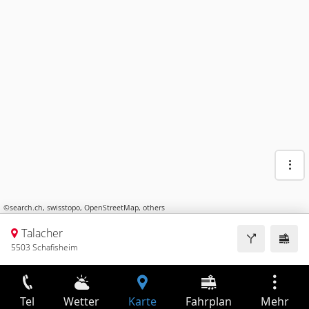
©
search.ch
,
swisstopo
,
OpenStreetMap
,
others
Talacher
5503 Schafisheim
Tel
Wetter
Karte
Fahrplan
Mehr