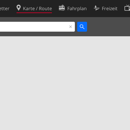
tter
Karte / Route
Fahrplan
Freizeit
Cookie-Richtlinie
ingungen
Cookie-Einstellungen
rklärung
Entwickler