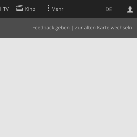
TV
Kino
Mehr
DE
Feedback geben
|
Zur alten Karte wechseln
Websuche
Apps