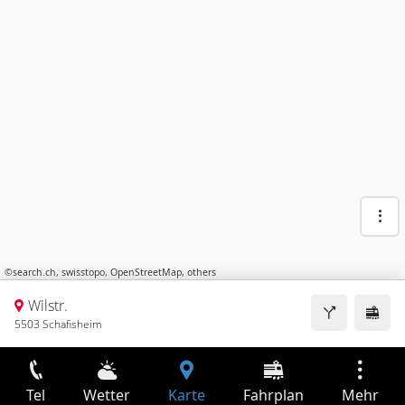
©
search.ch
,
swisstopo
,
OpenStreetMap
,
others
Wilstr.
5503 Schafisheim
Tel
Wetter
Karte
Fahrplan
Mehr