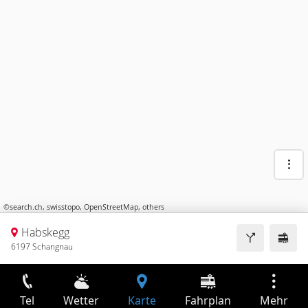
©
search.ch
,
swisstopo
,
OpenStreetMap
,
others
Habskegg
6197 Schangnau
Tel
Wetter
Karte
Fahrplan
Mehr