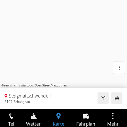
©
search.ch
,
swisstopo
,
OpenStreetMap
,
others
Steigmattschwendeli
6197 Schangnau
Tel
Wetter
Karte
Fahrplan
Mehr