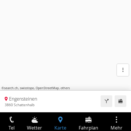
©
search.ch
,
swisstopo
,
OpenStreetMap
,
others
Engensteinen
3860 Schattenhalb
Tel
Wetter
Karte
Fahrplan
Mehr