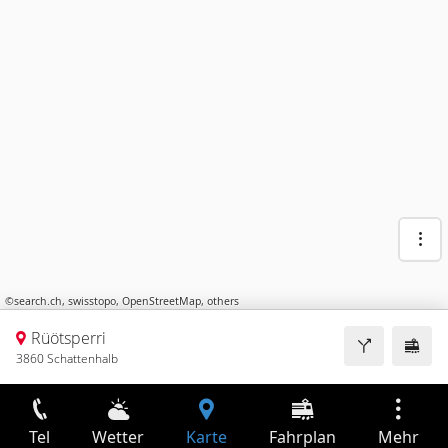
©
search.ch
,
swisstopo
,
OpenStreetMap
,
others
Rüötsperri
3860 Schattenhalb
Tel
Wetter
Karte
Fahrplan
Mehr