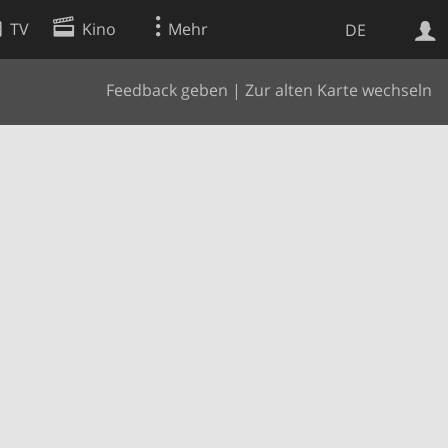
TV
Kino
Mehr
DE
Feedback geben
|
Zur alten Karte wechseln
Websuche
Apps