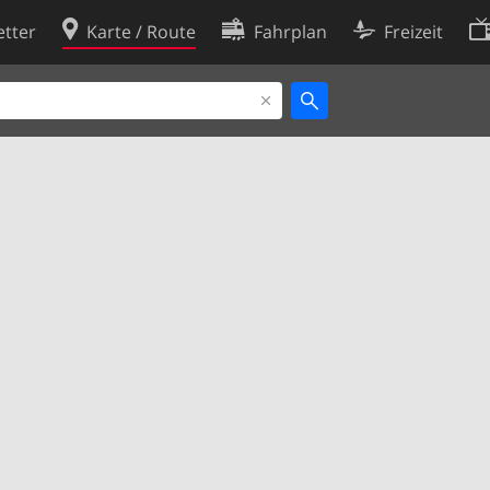
tter
Karte / Route
Fahrplan
Freizeit
Cookie-Richtlinie
ingungen
Cookie-Einstellungen
rklärung
Entwickler