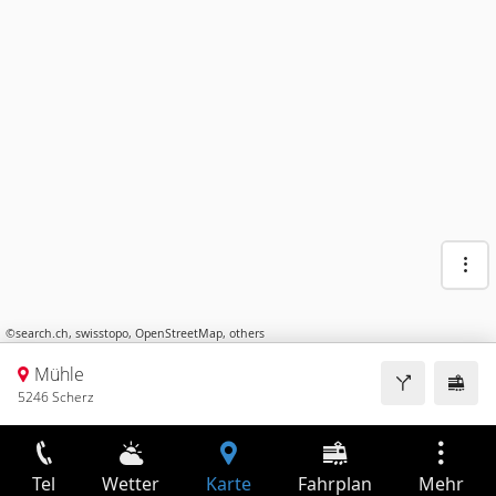
©
search.ch
,
swisstopo
,
OpenStreetMap
,
others
Mühle
5246 Scherz
Tel
Wetter
Karte
Fahrplan
Mehr