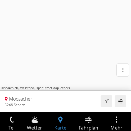
©
search.ch
,
swisstopo
,
OpenStreetMap
,
others
Moosacher
5246 Scherz
Tel
Wetter
Karte
Fahrplan
Mehr