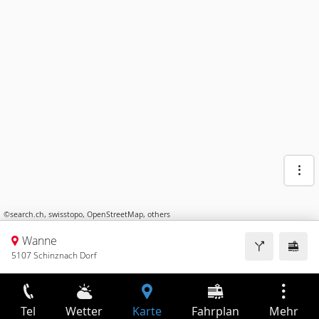
©
search.ch
,
swisstopo
,
OpenStreetMap
,
others
Wanne
5107 Schinznach Dorf
Tel
Wetter
Karte
Fahrplan
Mehr