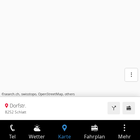
©
search.ch
,
swisstopo
,
OpenStreetMap
,
others
Dorfstr.
8252 Schlatt
Tel
Wetter
Karte
Fahrplan
Mehr