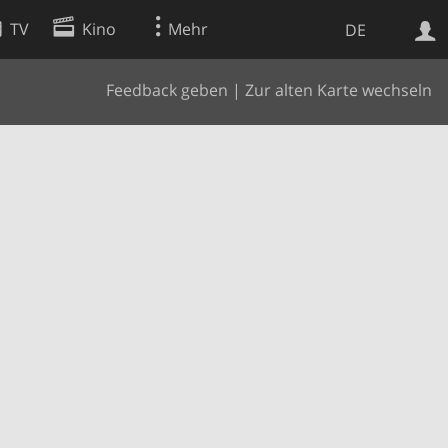
TV
Kino
Mehr
DE
Feedback geben
|
Zur alten Karte wechseln
Websuche
Apps