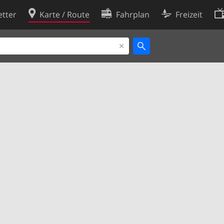
tter
Karte / Route
Fahrplan
Freizeit
Cookie-Richtlinie
ingungen
Cookie-Einstellungen
rklärung
Entwickler