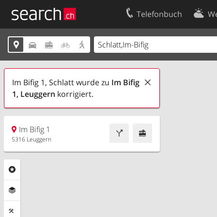
Telefonbuch
We
Ihr Eintrag
Kontakt





Kundencenter Geschäftskunden
Nutzungsbed
Impressum
Datenschutze
Im Bifig 1, Schlatt wurde zu
Im Bifig
1,
Leuggern
korrigiert.
Im Bifig 1
5316 Leuggern
Rubriken
Ebenen
Funktionen