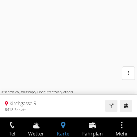
©
search.ch
,
swisstopo
,
OpenStreetMap
,
others
Kirchgasse 9
8418 Schlatt
Tel
Wetter
Karte
Fahrplan
Mehr