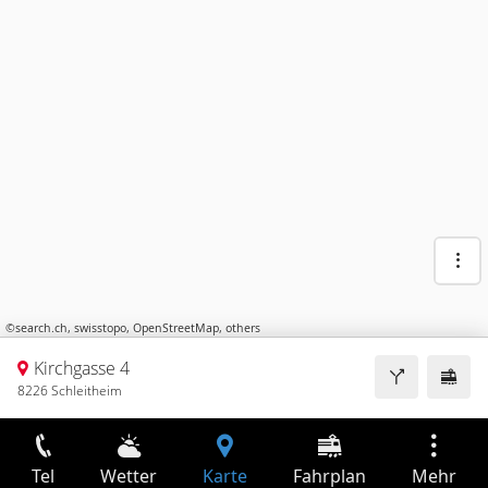
©
search.ch
,
swisstopo
,
OpenStreetMap
,
others
Kirchgasse 4
8226 Schleitheim
Tel
Wetter
Karte
Fahrplan
Mehr