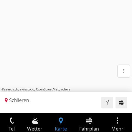
©
search.ch
,
swisstopo
,
OpenStreetMap
,
others
Schlieren
Tel
Wetter
Karte
Fahrplan
Mehr