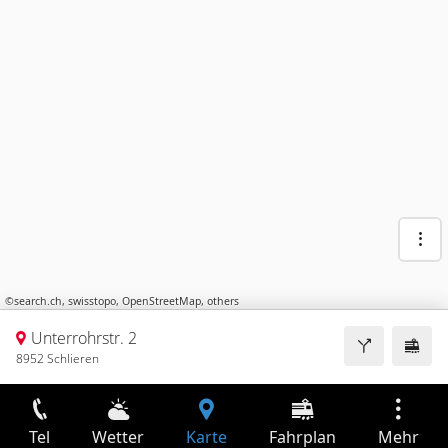
©
search.ch
,
swisstopo
,
OpenStreetMap
,
others
Unterrohrstr. 2
8952 Schlieren
Tel
Wetter
Karte
Fahrplan
Mehr